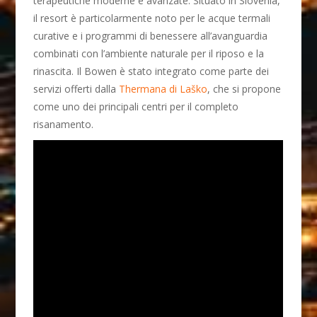
terapeutiche moderne e avanzate. Situato in Slovenia,
il resort è particolarmente noto per le acque termali
curative e i programmi di benessere all’avanguardia
combinati con l’ambiente naturale per il riposo e la
rinascita. Il Bowen è stato integrato come parte dei
servizi offerti dalla
Thermana di Laško
, che si propone
come uno dei principali centri per il completo
risanamento.