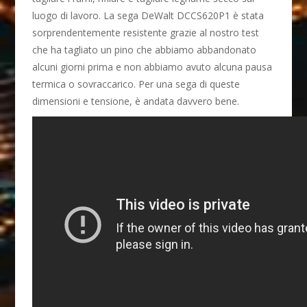
luogo di lavoro. La sega DeWalt DCCS620P1 è stata
sorprendentemente resistente grazie al nostro test
che ha tagliato un pino che abbiamo abbandonato
alcuni giorni prima e non abbiamo avuto alcuna pausa
termica o sovraccarico. Per una sega di queste
dimensioni e tensione, è andata davvero bene.