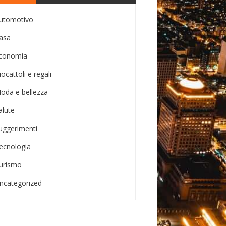
utomotivo
asa
conomia
iocattoli e regali
oda e bellezza
alute
uggerimenti
ecnologia
urismo
ncategorized