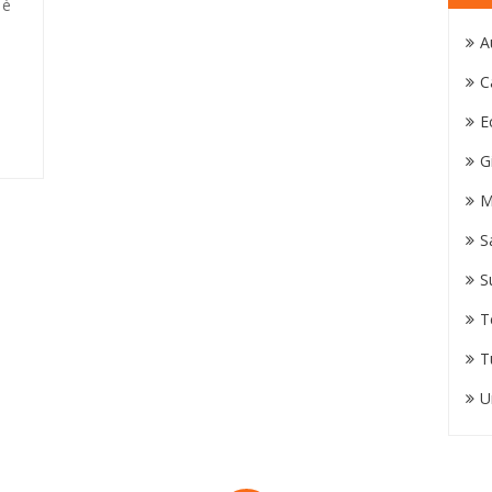
 è
A
C
E
G
M
S
S
T
T
U